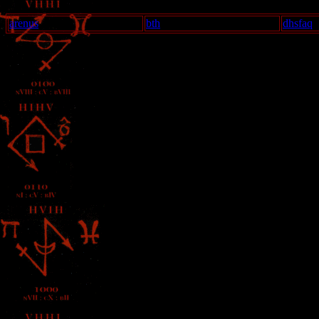
arenus
bth
dhsfaq