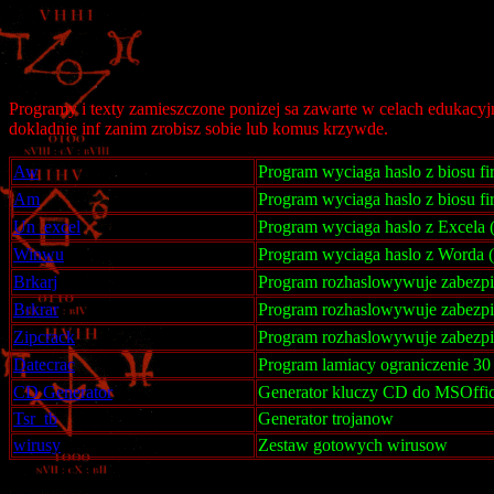
Programy i texty zamieszczone ponizej sa zawarte w celach edukacyjn
dokladnie inf zanim zrobisz sobie lub komus krzywde.
Aw
Program wyciaga haslo z biosu 
Am
Program wyciaga haslo z biosu f
Un_excel
Program wyciaga haslo z Excela (t
Winwu
Program wyciaga haslo z Worda (t
Brkarj
Program rozhaslowywuje zabezpi
Brkrar
Program rozhaslowywuje zabezpi
Zipcrack
Program rozhaslowywuje zabezpi
Datecrac
Program lamiacy ograniczenie 30
CD Generator
Generator kluczy CD do MSOffice
Tsr_tb
Generator trojanow
wirusy
Zestaw gotowych wirusow